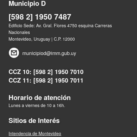
Municipio D
[598 2] 1950 7487
Día del Patrimonio en bodega Valdi
Edificio Sede: Av. Gral. Flores 4750 esquina Carreras
Nacionales
Montevideo, Uruguay | C.P. 12000
Rendición de cuentas 2024
municipiod@imm.gub.uy
CCZ 10: [598 2] 1950 7010
Por Dentro - Bodega y destilería Valdi
CCZ 11: [598 2] 1950 7011
Horario de atención
Espacios públicos renovados en el D
Lunes a viernes de 10 a 16h.
Sitios de Interés
Intendencia de Montevideo
Te cuento Luisa - 10 Años del Centro