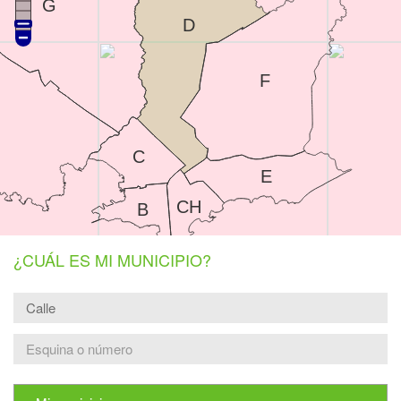
G
D
F
C
E
CH
B
¿CUÁL ES MI MUNICIPIO?