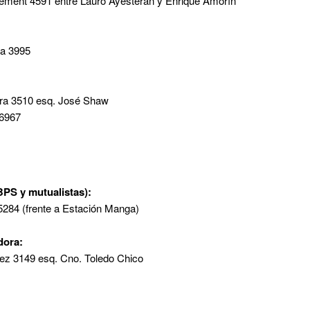
Clement 4591 entre Lauro Ayesterán y Enrique Amorín
la 3995
rra 3510 esq. José Shaw
 6967
BPS y mutualistas):
 5284 (frente a Estación Manga)
dora:
ez 3149 esq. Cno. Toledo Chico