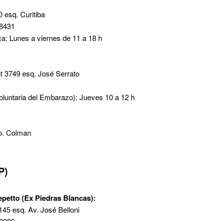
 esq. Curitiba
 8431
ca: Lunes a viernes de 11 a 18 h
 3749 esq. José Serrato
oluntaria del Embarazo): Jueves 10 a 12 h
o. Colman
P)
petto (Ex Piedras Blancas):
145 esq. Av. José Belloni