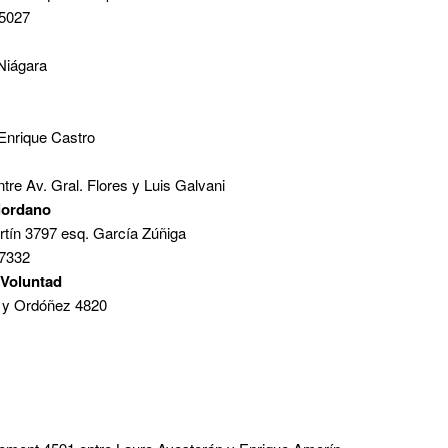
 5027
 Niágara
 Enrique Castro
tre Av. Gral. Flores y Luis Galvani
iordano
rtín 3797 esq. García Zúñiga
 7332
 Voluntad
e y Ordóñez 4820