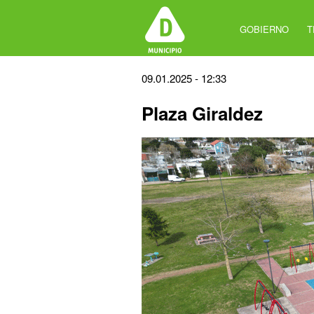
Jump
to
GOBIERNO
T
navigation
Back
09.01.2025 - 12:33
to
Plaza Giraldez
top