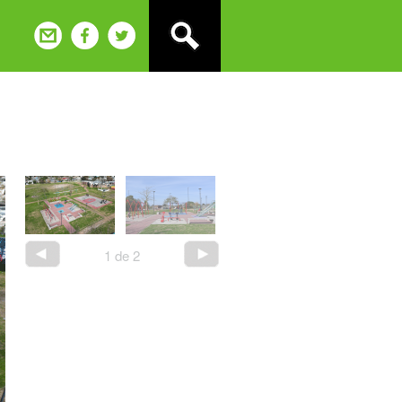
2
de
2