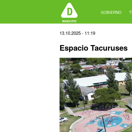
Jump
to
GOBIERNO
T
navigation
Back
13.10.2025 - 11:19
to
Espacio Tacuruses
top