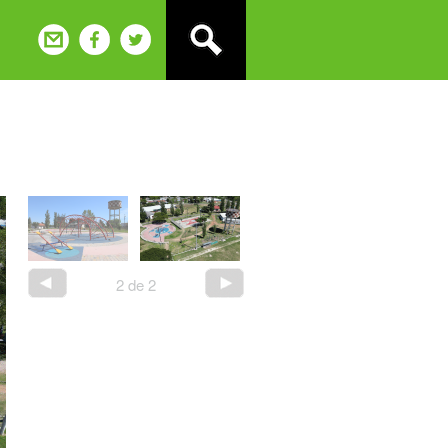
2
de
2