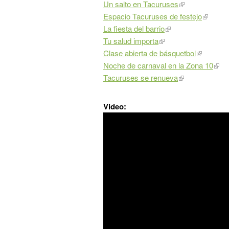
Un salto en Tacuruses
Espacio Tacuruses de festejo
La fiesta del barrio
Tu salud importa
Clase abierta de básquetbol
Noche de carnaval en la Zona 10
Tacuruses se renueva
Video: