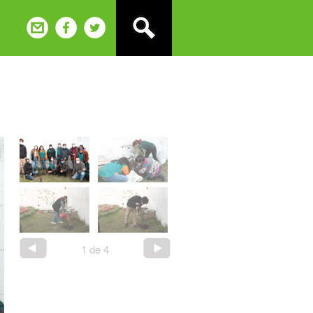
1
de
4