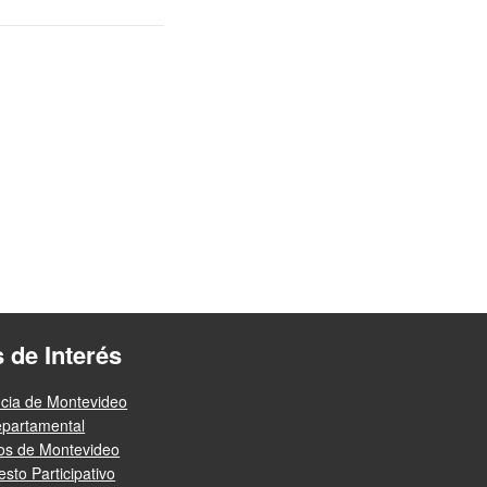
s de Interés
ncia de Montevideo
epartamental
ios de Montevideo
sto Participativo