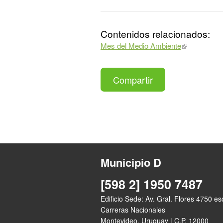
Contenidos relacionados:
Mes del Medio Ambiente
Compartir
Municipio D
[598 2] 1950 7487
Edificio Sede: Av. Gral. Flores 4750 e
Carreras Nacionales
Montevideo, Uruguay | C.P. 12000