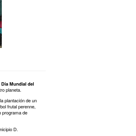
l
Día Mundial del
tro planeta.
a plantación de un
ol frutal perenne,
n programa de
nicipio D.