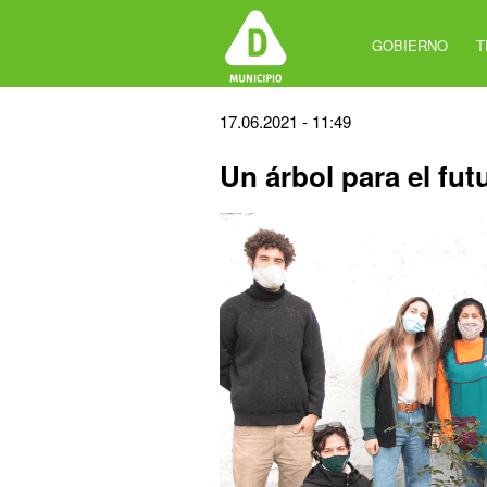
Jump
to
GOBIERNO
T
navigation
Back
17.06.2021 - 11:49
to
Un árbol para el fut
top