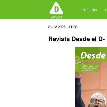
Jump
to
GOBIERNO
T
navigation
Back
31.12.2025 - 11:28
to
Revista Desde el D-
top