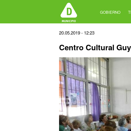
Jump
to
GOBIERNO
T
navigation
Back
20.05.2019 - 12:23
to
Centro Cultural Gu
top