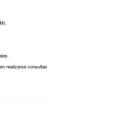
M).
ales.
en realizarse consultas