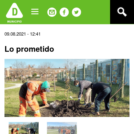
Jump
to
navigation
Back
09.08.2021 - 12:41
to
Lo prometido
top