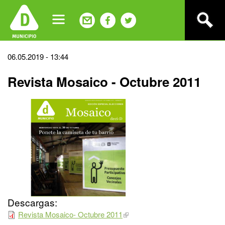
Jump
to
navigation
Back
06.05.2019 - 13:44
to
Revista Mosaico - Octubre 2011
top
Descargas:
Revista Mosaico- Octubre 2011