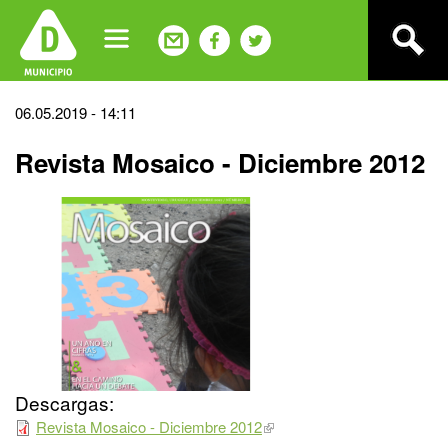
Jump
to
navigation
Back
06.05.2019 - 14:11
to
Revista Mosaico - Diciembre 2012
top
Descargas:
Revista Mosaico - Diciembre 2012