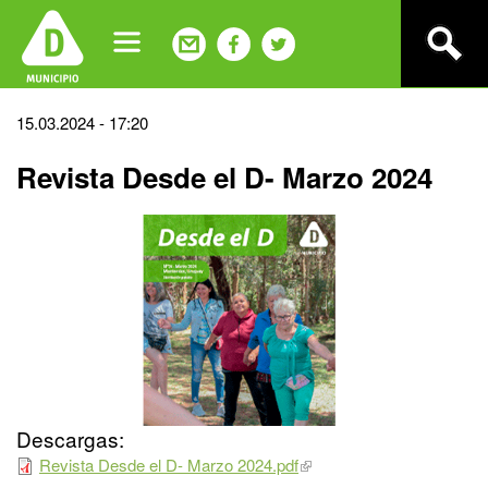
Jump
to
navigation
Back
15.03.2024 - 17:20
to
Revista Desde el D- Marzo 2024
top
Descargas:
Revista Desde el D- Marzo 2024.pdf