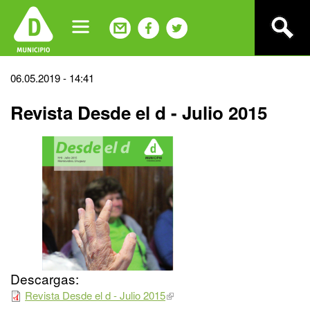
Jump
to
navigation
Back
06.05.2019 - 14:41
to
Revista Desde el d - Julio 2015
top
Descargas:
Revista Desde el d - Julio 2015