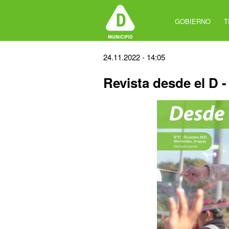
Jump
to
GOBIERNO
T
navigation
Back
24.11.2022 - 14:05
to
Revista desde el D 
top