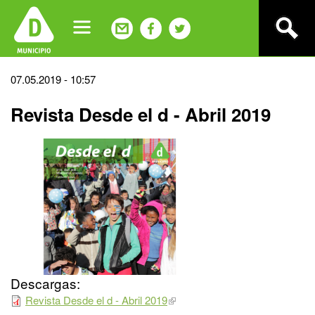
Jump
to
navigation
Back
07.05.2019 - 10:57
to
Revista Desde el d - Abril 2019
top
Descargas:
Revista Desde el d - Abril 2019