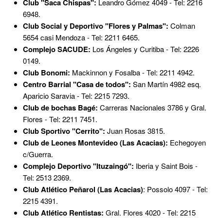
Club "Saca Chispas":
Leandro Gómez 4049 - Tel: 2216
6948.
Club Social y Deportivo "Flores y Palmas":
Colman
5654 casi Mendoza - Tel: 2211 6465.
Complejo SACUDE:
Los Ángeles y Curitiba - Tel: 2226
0149.
Club Bonomi:
Mackinnon y Fosalba - Tel: 2211 4942.
Centro Barrial "Casa de todos":
San Martín 4982 esq.
Aparicio Saravia - Tel: 2215 7293.
Club de bochas Bagé:
Carreras Nacionales 3786 y Gral.
Flores - Tel: 2211 7451.
Club Sportivo "Cerrito":
Juan Rosas 3815.
Club de Leones Montevideo (Las Acacias):
Echegoyen
c/Guerra.
Complejo Deportivo "Ituzaingó":
Iberia y Saint Bois -
Tel: 2513 2369.
Club Atlético Peñarol (Las Acacias)
: Possolo 4097 - Tel:
2215 4391.
Club Atlético Rentistas:
Gral. Flores 4020 - Tel: 2215