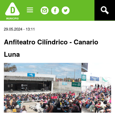
Jump
to
navigation
Back
29.05.2024 - 13:11
to
Anfiteatro Cilíndrico - Canario
top
Luna