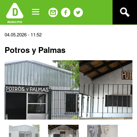
Jump
to
navigation
Back
04.05.2026 - 11:52
to
Potros y Palmas
top