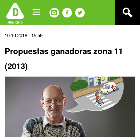
Jump
to
navigation
Back
10.10.2018 - 15:59
to
Propuestas ganadoras zona 11
top
(2013)