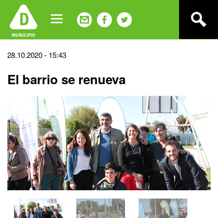
Jump
to
navigation
Back
28.10.2020 - 15:43
to
El barrio se renueva
top