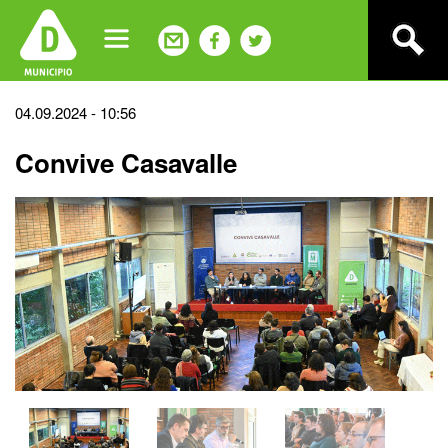
Jump
to
navigation
Back
04.09.2024 - 10:56
to
Convive Casavalle
top