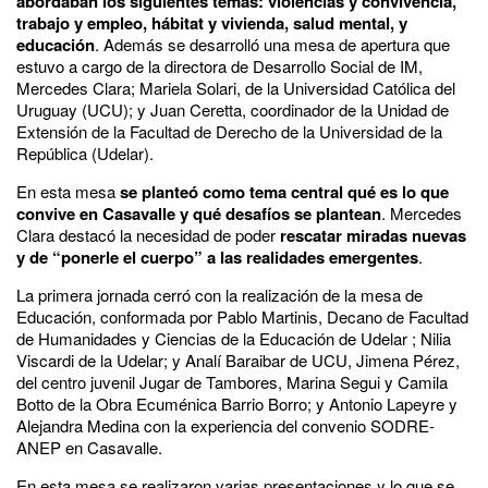
abordaban los siguientes temas: violencias y convivencia,
trabajo y empleo, hábitat y vivienda, salud mental, y
educación
. Además se desarrolló una mesa de apertura que
estuvo a cargo de la directora de Desarrollo Social de IM,
Mercedes Clara; Mariela Solari, de la Universidad Católica del
Uruguay (UCU); y Juan Ceretta, coordinador de la Unidad de
Extensión de la Facultad de Derecho de la Universidad de la
República (Udelar).
En esta mesa
se planteó como tema central qué es lo que
convive en Casavalle y qué desafíos se plantean
. Mercedes
Clara destacó la necesidad de poder
rescatar miradas nuevas
y de “ponerle el cuerpo” a las realidades emergentes
.
La primera jornada cerró con la realización de la mesa de
Educación, conformada por Pablo Martinis, Decano de Facultad
de Humanidades y Ciencias de la Educación de Udelar ; Nilia
Viscardi de la Udelar; y Analí Baraibar de UCU, Jimena Pérez,
del centro juvenil Jugar de Tambores, Marina Segui y Camila
Botto de la Obra Ecuménica Barrio Borro; y Antonio Lapeyre y
Alejandra Medina con la experiencia del convenio SODRE-
ANEP en Casavalle.
En esta mesa se realizaron varias presentaciones y lo que se