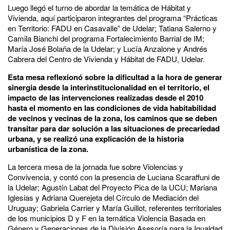
Luego llegó el turno de abordar la temática de Hábitat y
Vivienda, aquí participaron integrantes del programa “Prácticas
en Territorio: FADU en Casavalle” de Udelar; Tatiana Salerno y
Camila Bianchi del programa Fortalecimiento Barrial de IM;
María José Bolaña de la Udelar; y Lucía Anzalone y Andrés
Cabrera del Centro de Vivienda y Hábitat de FADU, Udelar.
Esta mesa reflexionó sobre la dificultad a la hora de generar
sinergia desde la interinstitucionalidad en el territorio, el
impacto de las intervenciones realizadas desde el 2010
hasta el momento en las condiciones de vida habitabilidad
de vecinos y vecinas de la zona, los caminos que se deben
transitar para dar solución a las situaciones de precariedad
urbana, y se realizó una explicación de la historia
urbanística de la zona.
La tercera mesa de la jornada fue sobre Violencias y
Convivencia, y contó con la presencia de Luciana Scaraffuni de
la Udelar; Agustín Labat del Proyecto Pica de la UCU; Mariana
Iglesias y Adriana Querejeta del Círculo de Mediación del
Uruguay; Gabriela Carrier y María Guillot, referentes territoriales
de los municipios D y F en la temática Violencia Basada en
Género y Generaciones de la División Asesoría para la Igualdad