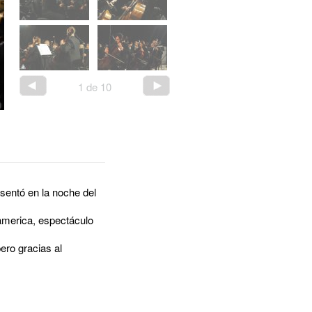
1
de
10
sentó en la noche del
oamerica, espectáculo
ero gracias al