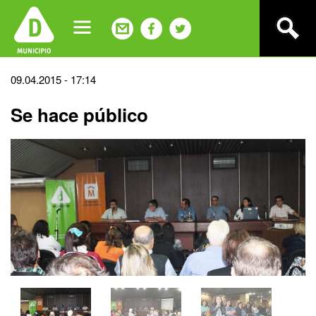
Jump
to
navigation
Back
09.04.2015 - 17:14
to
Se hace público
top