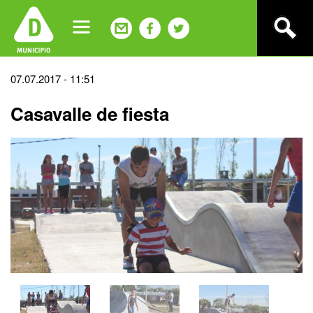
Jump
to
navigation
Back
07.07.2017 - 11:51
to
Casavalle de fiesta
top